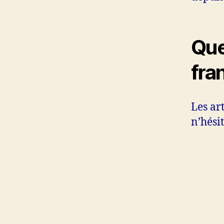
Que
fra
Les ar
n’hési