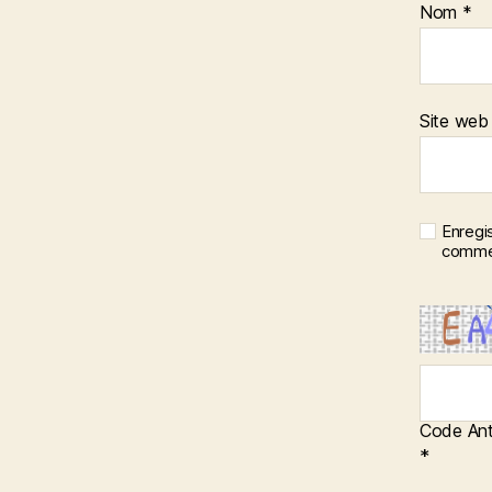
Nom
*
Site web
Enregi
commen
Code Ant
*