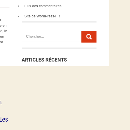
n
les