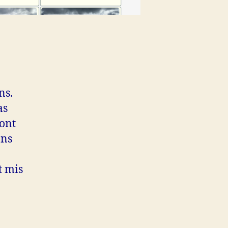
ns.
as
sont
ans
t mis