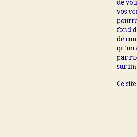
de vot
vos vo
pourre
fond d
de con
qu’un c
par ru
sur im
Ce sit