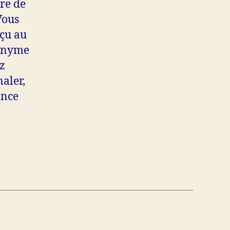
tre de
Vous
rçu au
nonyme
ez
naler,
ance