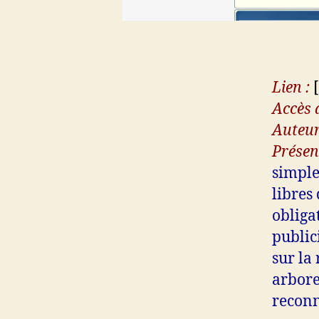
Lien :
[
Accès d
Auteur
Présen
simple
libres
obliga
public
sur la
arbore
reconn