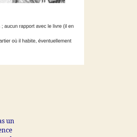
as un
sence